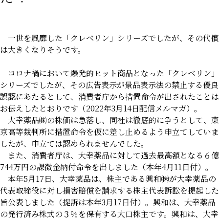
一世を風靡した「クレベリン」シリーズでしたが、その代償
は大きくなりそうです。
コロナ禍において爆発的ヒット商品となった「クレベリン」
シリーズでしたが、その広告表示が景品表示法の禁止する優良
誤認にあたるとして、消費者庁から措置命令が出されたことは
お伝えしたとおりです（2022年3月14日配信メルマガ）。
大幸薬品㈱の株価は急落し、同社は徹底的に争うとして、東
京高等裁判所に措置命令を仮に差し止めるよう申立てしていま
したが、申立ては認められませんでした。
また、消費者庁は、大幸薬品に対して過去最高額となる６億
744万円の課徴金納付命令を出しました（本年4月11日付）。
本年5月17日、大幸薬品は、株主である興和㈱が大幸薬品の
代表取締役に対し損害賠償を請求する株主代表訴訟を提起した
旨公表しました（提訴は本年3月17日付）。興和は、大幸薬品
の発行済み株式の３％を保有する大口株主です。興和は、大幸