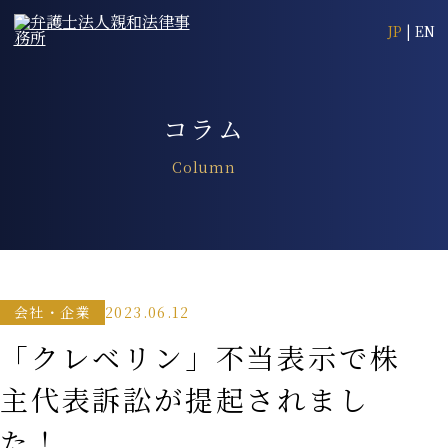
JP
|
EN
コラム
Column
2023.06.12
会社・企業
「クレベリン」不当表示で株
主代表訴訟が提起されまし
た！