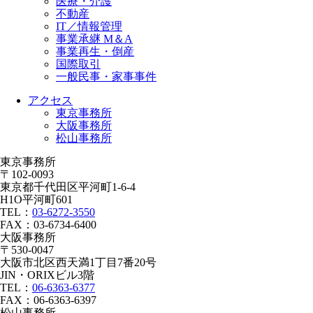
医療・介護
不動産
IT／情報管理
事業承継 M＆A
事業再生・倒産
国際取引
一般民事・家事事件
アクセス
東京事務所
大阪事務所
松山事務所
東京事務所
〒102-0093
東京都千代田区平河町1-6-4
H1O平河町601
TEL：
03-6272-3550
FAX：03-6734-6400
大阪事務所
〒530-0047
大阪市北区西天満1丁目7番20号
JIN・ORIXビル3階
TEL：
06-6363-6377
FAX：06-6363-6397
松山事務所