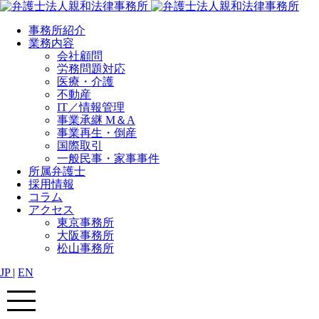
事務所紹介
業務内容
会社顧問
労務問題対応
医療・介護
不動産
IT／情報管理
事業承継 M＆A
事業再生・倒産
国際取引
一般民事・家事事件
所属弁護士
採用情報
コラム
アクセス
東京事務所
大阪事務所
松山事務所
JP
|
EN