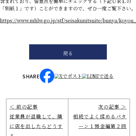
含まれており、留意点を簡単にチェックする（下記ＵＲＬの
「別紙１」です）ことができますので、ぜひ一度ご覧下さい。
https://www.mhlw.go.jp/stf/seisakunitsuite/bunya/koyou
戻る
SHARE
＜ 前の記事
次の記事 ＞
従業員が退職して、隣
相続でよく揉めるパタ
に店を出したらどうす
ーン１預金編第２回
る