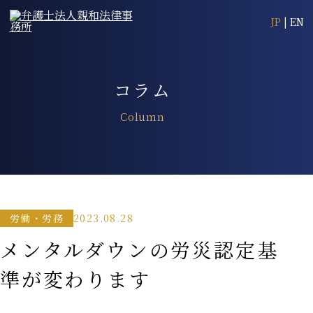
JP
|
EN
コラム
Column
2023.08.28
労働・労務
メンタルダウンの労災認定基
準が変わります