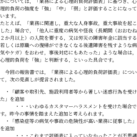
かについては，「業務による心理的負荷評価表」に基づき、心
理的負荷の強度を「強」「中」「弱」と評価することになって
います。
たとえば、「業務に関連し，重大な人身事故，重大事故を起こ
した」場合で，「他人に重度の病気や怪我（長期間（おおむね
２か月以上）の入院を要する，又は労災の障害年金に該当する
若しくは原職への復帰ができなくなる後遺障害を残すような病
気やケガ）をおわせ，事後対応にもあたった」ような場合は，
心理的負荷を「強」と判断する，といった具合です。
今回の報告書では，「業務による心理的負荷評価表」につい
て，次の見直しが提言されました。
・「顧客や取引先、施設利用者等から著しい迷惑行為を受け
た」を追加
・・・いわゆるカスタマーハラスメントを受けた場合で
す。昨今の事情を踏まえた追加と考えられます。
・「感染症等の病気や事故の危険性が高い業務に従事した」
を追加
・・・これまで評価表に入っていなかったことが不思議