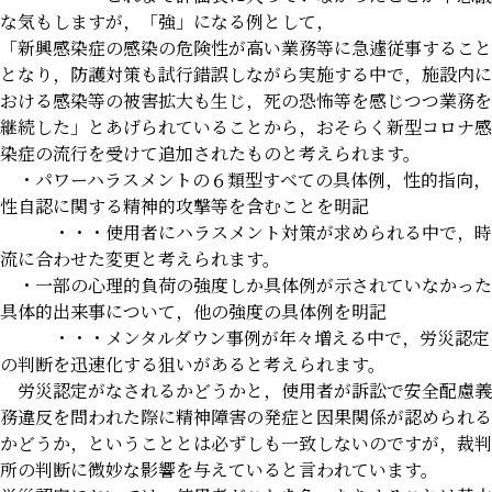
な気もしますが，「強」になる例として，
「新興感染症の感染の危険性が高い業務等に急遽従事すること
となり，防護対策も試行錯誤しながら実施する中で，施設内に
おける感染等の被害拡大も生じ，死の恐怖等を感じつつ業務を
継続した」とあげられていることから，おそらく新型コロナ感
染症の流行を受けて追加されたものと考えられます。
・パワーハラスメントの６類型すべての具体例，性的指向，
性自認に関する精神的攻撃等を含むことを明記
・・・使用者にハラスメント対策が求められる中で，時
流に合わせた変更と考えられます。
・一部の心理的負荷の強度しか具体例が示されていなかった
具体的出来事について，他の強度の具体例を明記
・・・メンタルダウン事例が年々増える中で，労災認定
の判断を迅速化する狙いがあると考えられます。
労災認定がなされるかどうかと，使用者が訴訟で安全配慮義
務違反を問われた際に精神障害の発症と因果関係が認められる
かどうか，ということとは必ずしも一致しないのですが，裁判
所の判断に微妙な影響を与えていると言われています。