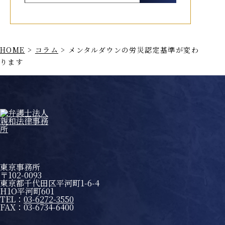
HOME
>
コラム
>
メンタルダウンの労災認定基準が変わ
ります
東京事務所
〒102-0093
東京都千代田区平河町1-6-4
H1O平河町601
TEL：
03-6272-3550
FAX：03-6734-6400