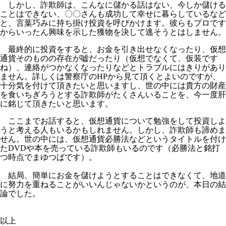
しかし、詐欺師は、こんなに儲かる話はない、今しか儲ける
ことはできない、〇〇さんも成功して幸せに暮らしているなど
と、言葉巧みに持ち掛け投資を呼びかけます。彼らもプロです
からいったん興味を示した獲物を決して逃そうとはしません。
最終的に投資をすると、お金を引き出せなくなったり、仮想
通貨そのものの存在が嘘だったり（仮想でなくて、仮装です
ね）、連絡がつかなくなったりなどとトラブルにはきりがあり
ません。詳しくは警察庁のHPから見て頂くとよいのですが、
十分気を付けて頂きたいと思いますし、世の中には貴方の財産
を食いちぎろうとする詐欺師がたくさんいることを、今一度肝
に銘じて頂きたいと思います。
ここまでお話すると、仮想通貨について勉強をして投資しよ
うと考える人もいるかもしれません。しかし、詐欺師も諦めま
せん。世の中には、仮想通貨必勝法などというタイトルを付け
たDVDや本を売っている詐欺師もいるのです（必勝法と銘打
つ時点でまゆつばです）。
結局、簡単にお金を儲けようとすることはできなくて、地道
に努力を重ねることがいいんじゃないかというのが、本日の結
論でした。
以上