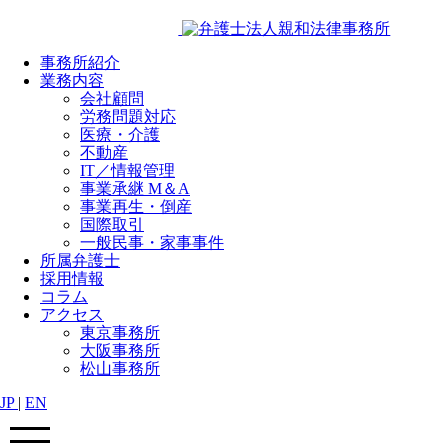
事務所紹介
業務内容
会社顧問
労務問題対応
医療・介護
不動産
IT／情報管理
事業承継 M＆A
事業再生・倒産
国際取引
一般民事・家事事件
所属弁護士
採用情報
コラム
アクセス
東京事務所
大阪事務所
松山事務所
JP
|
EN