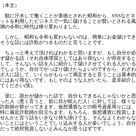
（本文）
額に汗水して働くことが美徳とされた昭和から、SNSなどネ
ットを利用したビジネスで一気に儲けることが賢いとされる風
潮の令和に時代は移り変わりました。
しかし、昭和も令和も変わらないのは、簡単にお金儲けでき
そうな話には詐欺がつきものだと言うことです。
ちょっと考えて頂ければわかると思いますが、もし自分が必
ず儲かる話（それ自体理屈としてはあり得ない）が存在すると
して、そんないい話を人に紹介して儲けさせてくれる人がいる
でしょうか。自分でがっぽり儲けたらよいのですから、わざわ
ざ人に話して、いくらかもらって満足すると言うことは基本的
にはあり得ないです。もしそのような人がいたら、是非紹介し
てください(笑)。
逆に、誰かが儲かった話で、自分もできるんじゃないかと思
った人（悪く言うと、欲に目が眩んだ人）に対しては、様々な
詐欺師が群がってきます。仮想通貨などの暗号資産周りには、
特に最近詐欺師が目立ちます。もちろん、仮想通貨に投資しま
せんかと言う話をいきなり持ち掛けても、そんなよくわからな
いことにはということでしり込みする人が多いでしょう。自分
だって絶対投資しないとみんなが思うはずです。