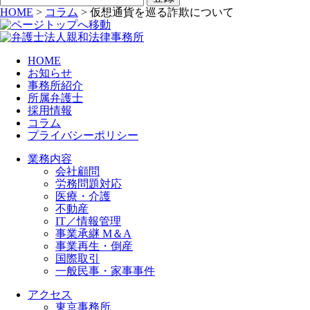
HOME
>
コラム
>
仮想通貨を巡る詐欺について
HOME
お知らせ
事務所紹介
所属弁護士
採用情報
コラム
プライバシーポリシー
業務内容
会社顧問
労務問題対応
医療・介護
不動産
IT／情報管理
事業承継 M＆A
事業再生・倒産
国際取引
一般民事・家事事件
アクセス
東京事務所