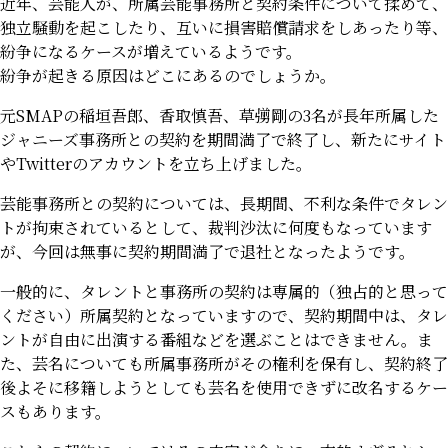
近年、芸能人が、所属芸能事務所と契約条件について揉めて、
独立騒動を起こしたり、互いに損害賠償請求をしあったり等、
紛争になるケースが増えているようです。
紛争が起きる原因はどこにあるのでしょうか。
元SMAPの稲垣吾郎、香取慎吾、草彅剛の3名が長年所属した
ジャニーズ事務所との契約を期間満了で終了し、新たにサイト
やTwitterのアカウントを立ち上げました。
芸能事務所との契約については、長期間、不利な条件でタレン
トが拘束されているとして、裁判沙汰に何度もなっています
が、今回は無事に契約期間満了で退社となったようです。
一般的に、タレントと事務所の契約は専属的（独占的と思って
ください）所属契約となっていますので、契約期間中は、タレ
ントが自由に出演する番組などを選ぶことはできません。ま
た、芸名についても所属事務所がその権利を保有し、契約終了
後よそに移籍しようとしても芸名を使用できずに改名するケー
スもあります。