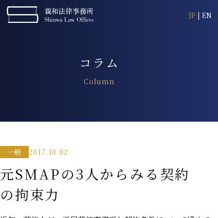
JP
|
EN
コラム
Column
2017.10.02
一般
元SMAPの3人からみる契約
の拘束力