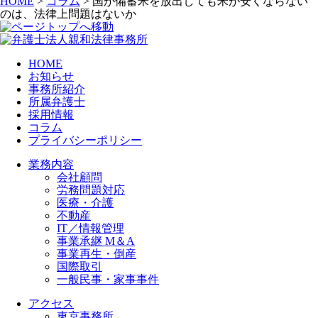
HOME
>
コラム
>
国が備蓄米を放出しても米が安くならない
のは、法律上問題はないか
HOME
お知らせ
事務所紹介
所属弁護士
採用情報
コラム
プライバシーポリシー
業務内容
会社顧問
労務問題対応
医療・介護
不動産
IT／情報管理
事業承継 M＆A
事業再生・倒産
国際取引
一般民事・家事事件
アクセス
東京事務所