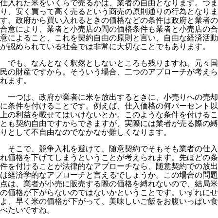
仕入れた米をいくらで売るかは、業者の自由となります。つま
り、安く買って高く売るという商売の原則通りの行為となりま
す。政府から買い入れるときの価格などの条件は政府と業者の
合意により、業者と小売店の間の価格条件も業者と小売店の合
意によること、これを契約自由の原則と言い、自由な経済活動
が認められている社会では非常に大切なことでもあります。
でも、なんとなく釈然としないところも残りますね。元々国
民の財産ですから。そういう場合、二つのアプローチが考えら
れます。
一つは、政府が業者に米を放出するときに、小売りへの売却
に条件を付けることです。例えば、仕入価格の何パーセント以
上の利益を載せてはいけないとか。このような条件を付けるこ
とも契約自由ですからできますが、実際には業者が売る際の縛
りとして不自由なのでなかなか難しくなります。
そこで、競争入札を避けて、随意契約でそもそも業者の仕入
れ価格を下げてしまうということが考えられます。先ほどの条
件を付けることが法律的なアプローチなら、随意契約での放出
は経済学的なアプローチと言えるでしょうか。この場合の問題
点は、業者が小売に販売する際の価格を縛れないので、結局米
の価格が下がらないのではないかということです。いずれにせ
よ、早く米の価格が下がって、美味しいご飯をお腹いっぱい食
べたいですね。