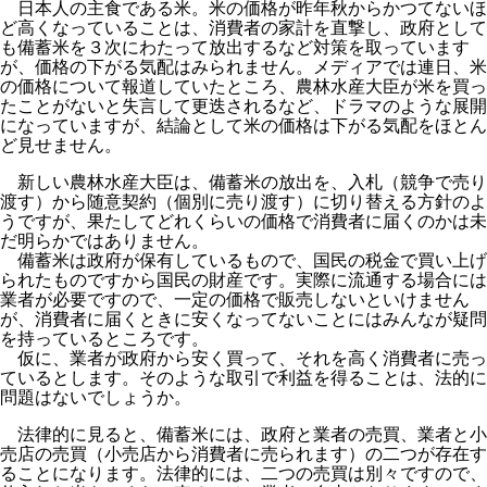
日本人の主食である米。米の価格が昨年秋からかつてないほ
ど高くなっていることは、消費者の家計を直撃し、政府として
も備蓄米を３次にわたって放出するなど対策を取っています
が、価格の下がる気配はみられません。メディアでは連日、米
の価格について報道していたところ、農林水産大臣が米を買っ
たことがないと失言して更迭されるなど、ドラマのような展開
になっていますが、結論として米の価格は下がる気配をほとん
ど見せません。
新しい農林水産大臣は、備蓄米の放出を、入札（競争で売り
渡す）から随意契約（個別に売り渡す）に切り替える方針のよ
うですが、果たしてどれくらいの価格で消費者に届くのかは未
だ明らかではありません。
備蓄米は政府が保有しているもので、国民の税金で買い上げ
られたものですから国民の財産です。実際に流通する場合には
業者が必要ですので、一定の価格で販売しないといけません
が、消費者に届くときに安くなってないことにはみんなが疑問
を持っているところです。
仮に、業者が政府から安く買って、それを高く消費者に売っ
ているとします。そのような取引で利益を得ることは、法的に
問題はないでしょうか。
法律的に見ると、備蓄米には、政府と業者の売買、業者と小
売店の売買（小売店から消費者に売られます）の二つが存在す
ることになります。法律的には、二つの売買は別々ですので、