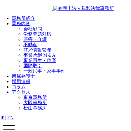
事務所紹介
業務内容
会社顧問
労務問題対応
医療・介護
不動産
IT／情報管理
事業承継 M＆A
事業再生・倒産
国際取引
一般民事・家事事件
所属弁護士
採用情報
コラム
アクセス
東京事務所
大阪事務所
松山事務所
JP
|
EN