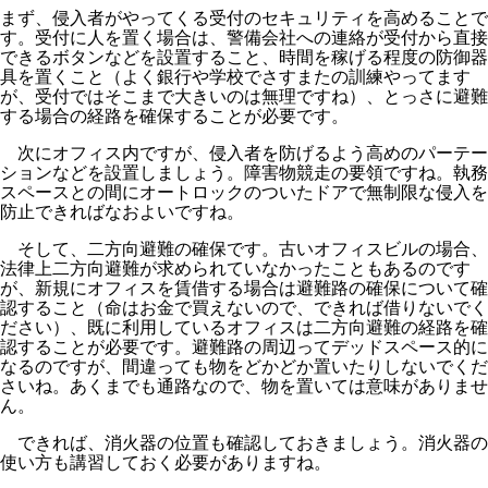
まず、侵入者がやってくる受付のセキュリティを高めることで
す。受付に人を置く場合は、警備会社への連絡が受付から直接
できるボタンなどを設置すること、時間を稼げる程度の防御器
具を置くこと（よく銀行や学校でさすまたの訓練やってます
が、受付ではそこまで大きいのは無理ですね）、とっさに避難
する場合の経路を確保することが必要です。
次にオフィス内ですが、侵入者を防げるよう高めのパーテー
ションなどを設置しましょう。障害物競走の要領ですね。執務
スペースとの間にオートロックのついたドアで無制限な侵入を
防止できればなおよいですね。
そして、二方向避難の確保です。古いオフィスビルの場合、
法律上二方向避難が求められていなかったこともあるのです
が、新規にオフィスを賃借する場合は避難路の確保について確
認すること（命はお金で買えないので、できれば借りないでく
ださい）、既に利用しているオフィスは二方向避難の経路を確
認することが必要です。避難路の周辺ってデッドスペース的に
なるのですが、間違っても物をどかどか置いたりしないでくだ
さいね。あくまでも通路なので、物を置いては意味がありませ
ん。
できれば、消火器の位置も確認しておきましょう。消火器の
使い方も講習しておく必要がありますね。