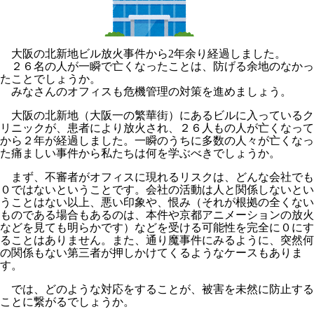
大阪の北新地ビル放火事件から2年余り経過しました。
２６名の人が一瞬で亡くなったことは、防げる余地のなかっ
たことでしょうか。
みなさんのオフィスも危機管理の対策を進めましょう。
大阪の北新地（大阪一の繁華街）にあるビルに入っているク
リニックが、患者により放火され、２６人もの人が亡くなって
から２年が経過しました。一瞬のうちに多数の人々が亡くなっ
た痛ましい事件から私たちは何を学ぶべきでしょうか。
まず、不審者がオフィスに現れるリスクは、どんな会社でも
０ではないということです。会社の活動は人と関係しないとい
うことはない以上、悪い印象や、恨み（それが根拠の全くない
ものである場合もあるのは、本件や京都アニメーションの放火
などを見ても明らかです）などを受ける可能性を完全に０にす
ることはありません。また、通り魔事件にみるように、突然何
の関係もない第三者が押しかけてくるようなケースもありま
す。
では、どのような対応をすることが、被害を未然に防止する
ことに繋がるでしょうか。