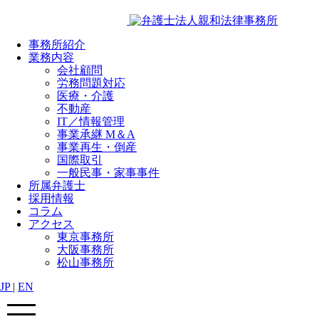
事務所紹介
業務内容
会社顧問
労務問題対応
医療・介護
不動産
IT／情報管理
事業承継 M＆A
事業再生・倒産
国際取引
一般民事・家事事件
所属弁護士
採用情報
コラム
アクセス
東京事務所
大阪事務所
松山事務所
JP
|
EN