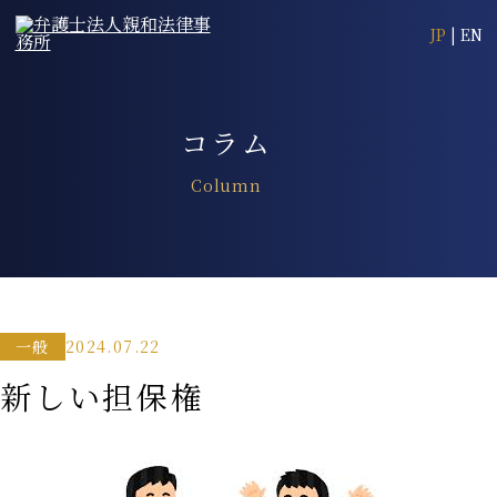
JP
|
EN
コラム
Column
2024.07.22
一般
新しい担保権