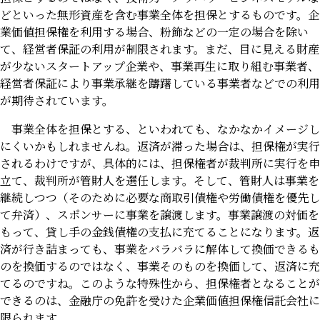
どといった無形資産を含む事業全体を担保とするものです。企
業価値担保権を利用する場合、粉飾などの一定の場合を除い
て、経営者保証の利用が制限されます。まだ、目に見える財産
が少ないスタートアップ企業や、事業再生に取り組む事業者、
経営者保証により事業承継を躊躇している事業者などでの利用
が期待されています。
事業全体を担保とする、といわれても、なかなかイメージし
にくいかもしれませんね。返済が滞った場合は、担保権が実行
されるわけですが、具体的には、担保権者が裁判所に実行を申
立て、裁判所が管財人を選任します。そして、管財人は事業を
継続しつつ（そのために必要な商取引債権や労働債権を優先し
て弁済）、スポンサーに事業を譲渡します。事業譲渡の対価を
もって、貸し手の金銭債権の支払に充てることになります。返
済が行き詰まっても、事業をバラバラに解体して換価できるも
のを換価するのではなく、事業そのものを換価して、返済に充
てるのですね。このような特殊性から、担保権者となることが
できるのは、金融庁の免許を受けた企業価値担保権信託会社に
限られます。