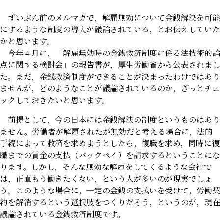
ずいぶん前のメルマガで，解雇無効について金銭解決を可能
にするような制度の導入が議論されている，とお伝えしていた
かと思います。
今年４月に，「解雇無効時の金銭救済制度に係る法技術的論
点に関する検討会」の報告書が，厚生労働省から公表されまし
た。まだ，金銭救済制度ができることが決まったわけではあり
ませんが，どのようなことが議論されているのか，ざっとチェ
ックしておきたいと思います。
前提として，今の日本には金銭解決の制度というものはあり
ません。労働者が解雇されたが無効だと考える場合に，法的
手続によって救済を求めようとしたら，復職を求め，同時に復
職までの賃金の支払（バックペイ）を請求するということにな
ります。しかし，そんな無効な解雇をしてくるような会社で
は，正直もう働きたくない，という人が多いのが現実でしょ
う。このような場合に，一定の金銭の支払いを受けて，労働契
約を解消するという選択肢をつくりだそう，というのが，現在
議論されている金銭救済制度です。