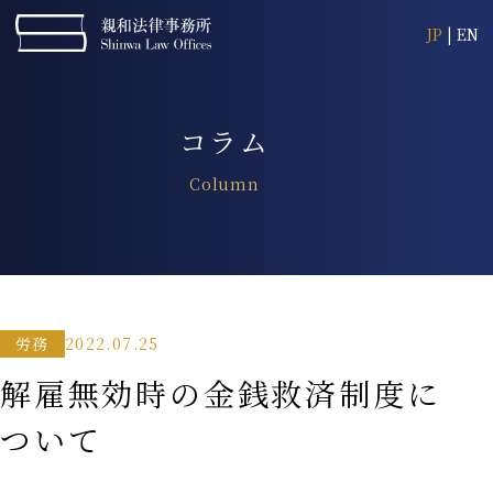
JP
|
EN
コラム
Column
2022.07.25
労務
解雇無効時の金銭救済制度に
ついて