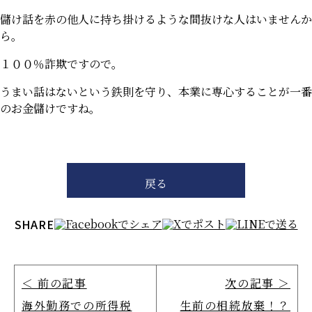
儲け話を赤の他人に持ち掛けるような間抜けな人はいませんか
ら。
１００％詐欺ですので。
うまい話はないという鉄則を守り、本業に専心することが一番
のお金儲けですね。
戻る
SHARE
＜ 前の記事
次の記事 ＞
海外勤務での所得税
生前の相続放棄！？