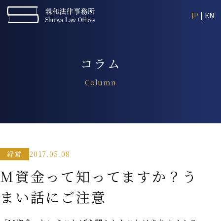
JP
|
EN
コラム
Column
2017.05.08
経営
M資金って知ってますか？う
まい話にご注意