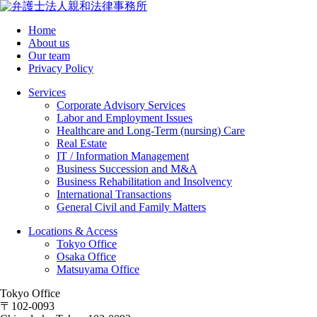
Home
About us
Our team
Privacy Policy
Services
Corporate Advisory Services
Labor and Employment Issues
Healthcare and Long-Term (nursing) Care
Real Estate
IT / Information Management
Business Succession and M&A
Business Rehabilitation and Insolvency
International Transactions
General Civil and Family Matters
Locations & Access
Tokyo Office
Osaka Office
Matsuyama Office
Tokyo Office
〒102-0093