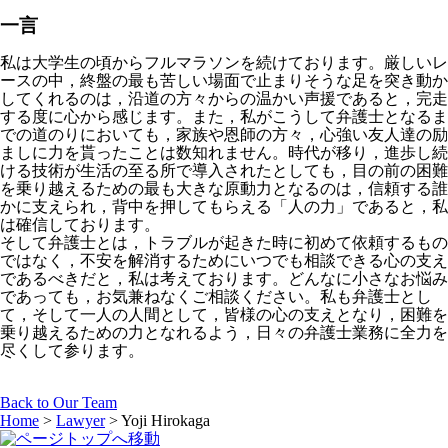
一言
私は大学生の頃からフルマラソンを続けております。厳しいレ
ースの中，終盤の最も苦しい場面で止まりそうな足を突き動か
してくれるのは，沿道の方々からの温かい声援であると，完走
する度に心から感じます。また，私がこうして弁護士となるま
での道のりにおいても，家族や恩師の方々，心強い友人達の励
ましに力を貰ったことは数知れません。時代が移り，進歩し続
ける技術が生活の至る所で導入されたとしても，目の前の困難
を乗り越えるための最も大きな原動力となるのは，信頼する誰
かに支えられ，背中を押してもらえる「人の力」であると，私
は確信しております。
そして弁護士とは，トラブルが起きた時に初めて依頼するもの
ではなく，不安を解消するためにいつでも相談できる心の支え
であるべきだと，私は考えております。どんなに小さなお悩み
であっても，お気兼ねなくご相談ください。私も弁護士とし
て，そして一人の人間として，皆様の心の支えとなり，困難を
乗り越えるための力となれるよう，日々の弁護士業務に全力を
尽くして参ります。
Back to Our Team
Home
>
Lawyer
>
Yoji Hirokaga