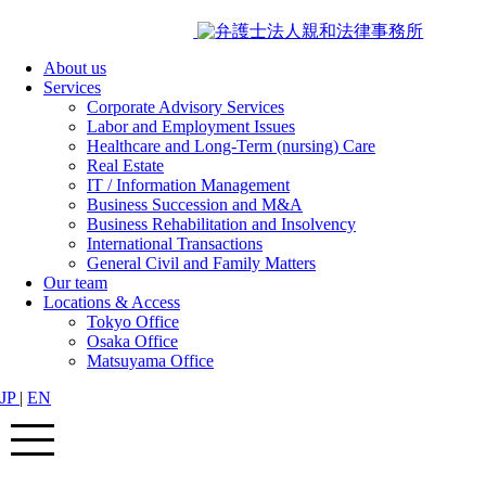
About us
Services
Corporate Advisory Services
Labor and Employment Issues
Healthcare and Long-Term (nursing) Care
Real Estate
IT / Information Management
Business Succession and M&A
Business Rehabilitation and Insolvency
International Transactions
General Civil and Family Matters
Our team
Locations & Access
Tokyo Office
Osaka Office
Matsuyama Office
JP
|
EN